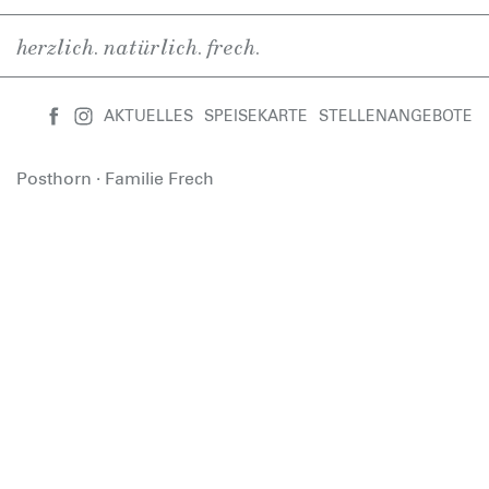
herzlich. natürlich. frech.
AKTUELLES
SPEISEKARTE
STELLENANGEBOTE
Posthorn · Familie Frech
Hauptstraße 12 · 79777 Ühlingen
Tel + 49 (0) 7743 244
Mail:
info@posthorn-uehlingen.de