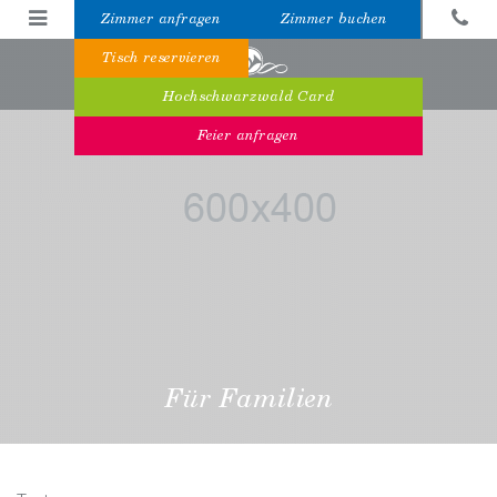
Zimmer anfragen
Zimmer buchen
Tisch reservieren
Hochschwarzwald Card
Feier anfragen
Für Familien